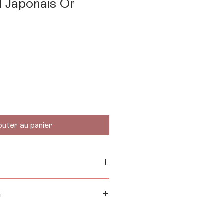
l Japonais Or
outer au panier
n
l'Or 23,4k permet un usage