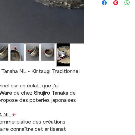
alimentaire.
Attention, pas de p
lave vaiselle.
Faire le lavage à la m
anaka NL - Kintsugi Traditionnel
nel sur un éclat, que j'ai
 Ware
de chez
Shujiro Tanaka
de
propose des poteries japonaises
A NL
←
commercialise des créations
aire connaître cet artisanat