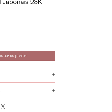
l Japonais 23K
outer au panier
n
ain.