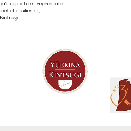
u'il apporte et représente ...
nel et résilience,
 Kintsugi
Membr
Terre
6 59 56
d
i@gmail.com