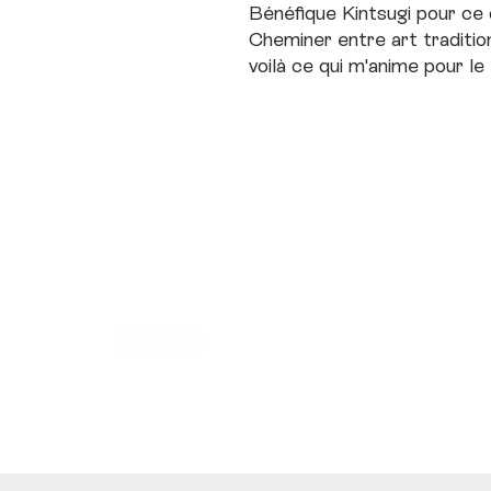
Bénéfique Kintsugi pour ce q
Cheminer entre art tradition
voilà ce qui m'anime pour le
2 rue de la Bouchet Ouillandre
43100 Cohade, Haute-Loire,
+33 07 49 4
Auvergne, France
yuekina.kintsug