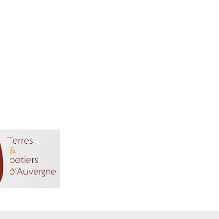
Bol Kintsugi
e Associé
de
CGV
s et Potiers
Charte Vie Privée
'Auvergne
Profil
Mon compte
Mes commandes
Blog
Partenariats