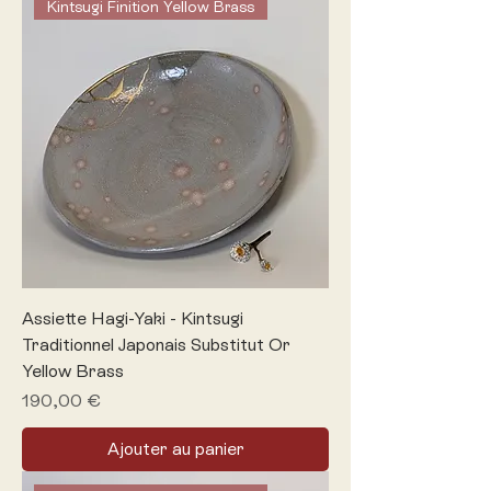
Kintsugi Finition Yellow Brass
Assiette Hagi-Yaki - Kintsugi
Traditionnel Japonais Substitut Or
Yellow Brass
Prix
190,00 €
Ajouter au panier