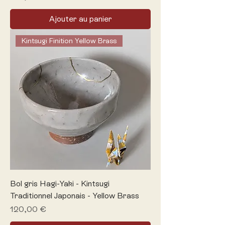
Ajouter au panier
Kintsugi Finition Yellow Brass
Bol gris Hagi-Yaki - Kintsugi
Traditionnel Japonais - Yellow Brass
Prix
120,00 €