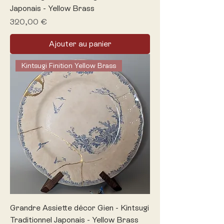
Japonais - Yellow Brass
Prix
320,00 €
Ajouter au panier
Kintsugi Finition Yellow Brass
Grandre Assiette décor Gien - Kintsugi
Traditionnel Japonais - Yellow Brass