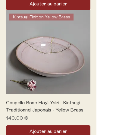
Ajouter au panier
Kintsugi Finition Yellow Brass
Coupelle Rose Hagi-Yaki - Kintsugi
Traditionnel Japonais - Yellow Brass
Prix
140,00 €
Ajouter au panier