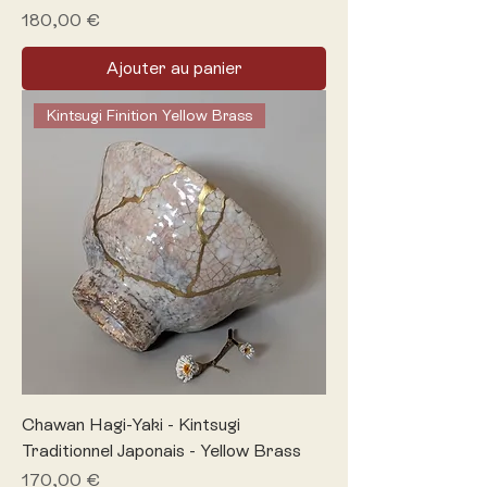
Prix
180,00 €
Ajouter au panier
Kintsugi Finition Yellow Brass
Chawan Hagi-Yaki - Kintsugi
Traditionnel Japonais - Yellow Brass
Prix
170,00 €