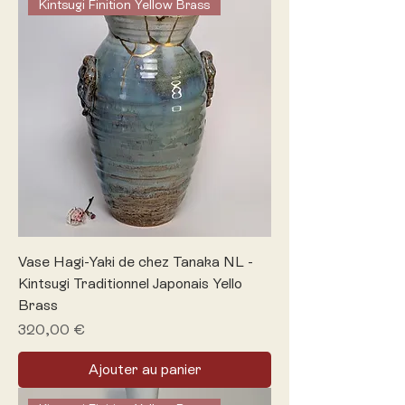
Kintsugi Finition Yellow Brass
Vase Hagi-Yaki de chez Tanaka NL -
Kintsugi Traditionnel Japonais Yello
Brass
Prix
320,00 €
Ajouter au panier