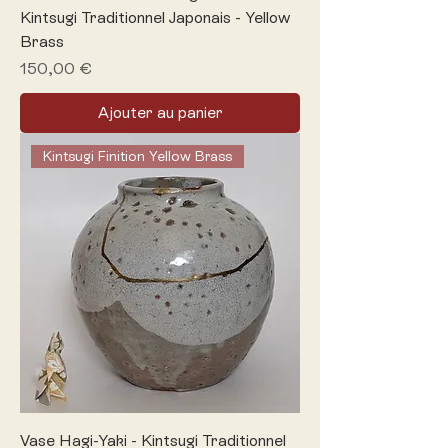
Kintsugi Traditionnel Japonais - Yellow
Brass
Prix
150,00 €
Ajouter au panier
Kintsugi Finition Yellow Brass
Vase Hagi-Yaki - Kintsugi Traditionnel