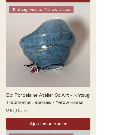
Kintsugi Finition Yellow Brass
Bol Porcelaine Atelier SolArt - Kintsugi
Traditionnel Japonais - Yellow Brass
Prix
210,00 €
Ajouter au panier